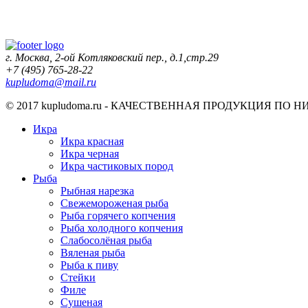
г. Москва, 2-ой Котляковский пер., д.1,стр.29
+7 (495) 765-28-22
kupludoma@mail.ru
© 2017 kupludoma.ru - КАЧЕСТВЕННАЯ ПРОДУКЦИЯ ПО 
Икра
Икра красная
Икра черная
Икра частиковых пород
Рыба
Рыбная нарезка
Свежемороженая рыба
Рыба горячего копчения
Рыба холодного копчения
Слабосолёная рыба
Вяленая рыба
Рыба к пиву
Стейки
Филе
Сушеная