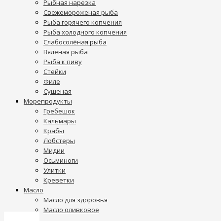
Рыбная нарезка
Свежемороженая рыба
Рыба горячего копчения
Рыба холодного копчения
Слабосолёная рыба
Вяленая рыба
Рыба к пиву
Стейки
Филе
Сушеная
Морепродукты
Гребешок
Кальмары
Крабы
Лобстеры
Мидии
Осьминоги
Улитки
Креветки
Масло
Масло для здоровья
Масло оливковое