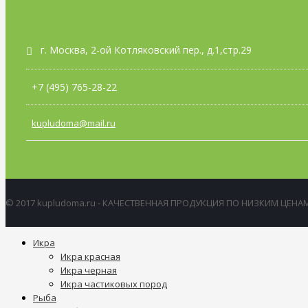
г. Москва, 2-ой Котляковский пер., д.1,стр.29
+7 (495) 765-28-22
kupludoma@mail.ru
© 2017 kupludoma.ru - КАЧЕСТВЕННАЯ ПРОДУКЦИЯ ПО НИЗКИМ ЦЕНАМ
Икра
Икра красная
Икра черная
Икра частиковых пород
Рыба