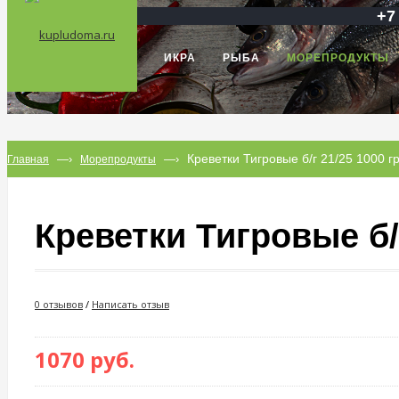
+7
ИКРА
РЫБА
МОРЕПРОДУКТЫ
Креветки Тигровые б/г 21/25 1000 гр
—›
—›
Главная
Морепродукты
Креветки Тигровые б/г
0 отзывов
/
Написать отзыв
1070 руб.